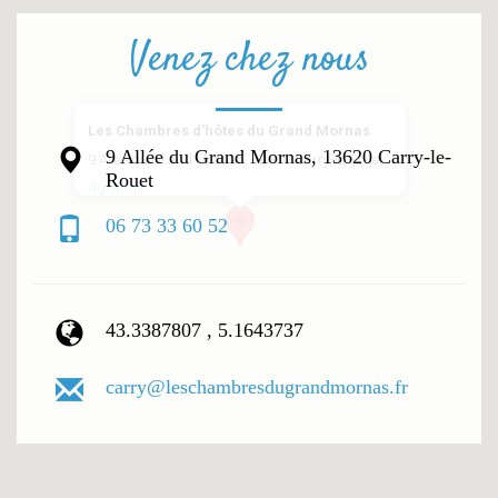
Venez chez nous
Les Chambres d'hôtes du Grand Mornas
9 Allée du Grand Mornas, 13620 Carry-le-
9 Allée du Grand Mornas, 13620 Carry-le-Rouet
Rouet
Agrandir
06 73 33 60 52
43.3387807 , 5.1643737
carry@leschambresdugrandmornas.fr